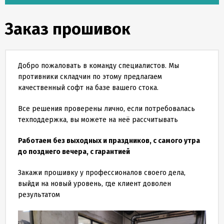
Скидки
и
Заказ прошивок
бонусы
Политика
конфиденциальности
Добро пожаловать в команду специалистов. Мы
противники складчин по этому предлагаем
качественный софт на базе вашего стока.
Пользовательское
соглашение
Все решения проверены лично, если потребовалась
техподдержка, вы можете на неё рассчитывать
Публичная
Работаем без выходных и праздников, с самого утра
оферта
до позднего вечера, с гарантией
Закажи прошивку у профессионалов своего дела,
Новости
выйди на новый уровень, где клиент доволен
результатом