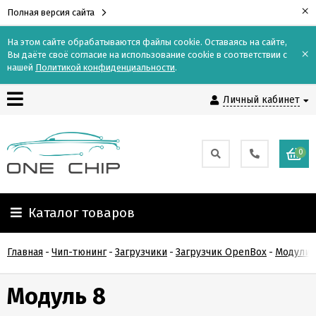
×
Полная версия сайта
На этом сайте обрабатываются файлы cookie. Оставаясь на сайте,
×
Вы даёте своё согласие на использование cookie в соответствии с
Контакты
нашей
Политикой конфиденциальности
.
Личный кабинет
Доставка
Оплата
0
О
компании
Каталог товаров
Гарантия
Главная
-
Чип-тюнинг
-
Загрузчики
-
Загрузчик OpenBox
-
Модули 
и
возврат
Модуль 8