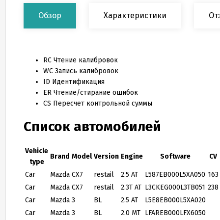
Обзор
Характеристики
От
RC
Чтение калибровок
WC
Запись калибровок
ID
Идентификация
ER
Чтение/стирание ошибок
CS
Пересчет контрольной суммы
Список автомобилей
Vehicle
Brand
Model
Version
Engine
Software
CV
type
Car
Mazda
CX7
restail
2.5 AT
L587EB000L5XA050
163
Car
Mazda
CX7
restail
2.3T AT
L3CKEG000L3TB051
238
Car
Mazda
3
BL
2.5 AT
L5E8EB000L5XA020
Car
Mazda
3
BL
2.0 MT
LFAREB000LFX6050