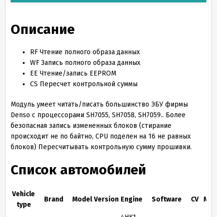
Описание
RF
Чтение полного образа данных
WF
Запись полного образа данных
EE
Чтение/запись EEPROM
CS
Пересчет контрольной суммы
Модуль умеет читать/писать большинство ЭБУ фирмы
Denso c процессорами SH7055, SH7058, SH7059.. Более
безопасная запись измененных блоков (стирание
происходит не по байтно, CPU поделен на 16 не равных
блоков) Пересчитывать контрольную сумму прошивки.
Список автомобилей
Vehicle
Brand
Model
Version
Engine
Software
CV
MY
type