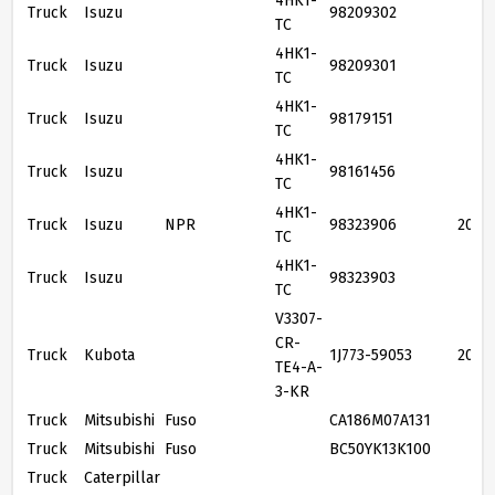
4HK1-
Truck
Isuzu
98209302
TC
4HK1-
Truck
Isuzu
98209301
TC
4HK1-
Truck
Isuzu
98179151
TC
4HK1-
Truck
Isuzu
98161456
TC
4HK1-
Truck
Isuzu
NPR
98323906
2008
TC
4HK1-
Truck
Isuzu
98323903
TC
V3307-
CR-
Truck
Kubota
1J773-59053
2016
TE4-A-
3-KR
Truck
Mitsubishi
Fuso
CA186M07A131
Truck
Mitsubishi
Fuso
BC50YK13K100
Truck
Caterpillar