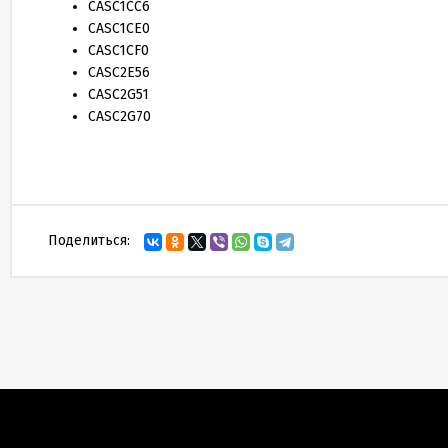
CASC1CC6
CASC1CE0
CASC1CF0
CASC2E56
CASC2G51
CASC2G70
Поделиться: