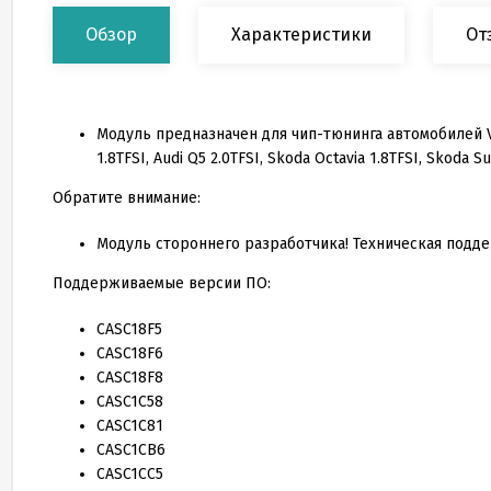
Обзор
Характеристики
От
Модуль предназначен для чип-тюнинга автомобилей VAG с
1.8TFSI, Audi Q5 2.0TFSI, Skoda Octavia 1.8TFSI, Skoda S
Обратите внимание:
Модуль стороннего разработчика! Техническая подде
Поддерживаемые версии ПО:
CASC18F5
CASC18F6
CASC18F8
CASC1C58
CASC1C81
CASC1CB6
CASC1CC5