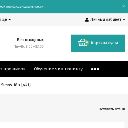
×
кой конфиденциальности
.
Еще
Личный кабинет
Без выходных
0
Корзина пуста
Пн—Вс 8:00—23:00
аз прошивок
Обучение чип тюнингу
Simos 18.x [441]
Оставить отзыв