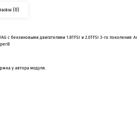
зывы
(0)
 бензиновыми двигателями 1.8TFSI и 2.0TFSI 3-го поколения: Audi A4
uperB
ржка у автора модуля.