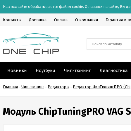
На этом сайте обрабатываются файлы cookie. Оставаясь на сайте, Вы да
Контакты
Доставка
Оплата
О компании
Гарантия и в
Новинки
Ноутбуки
Чип-тюнинг
Диагностика
Главная
-
Чип-тюнинг
-
Редакторы
-
Редактор ЧипТюнингПРО (Chi
Модуль ChipTuningPRO VAG Si