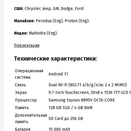
США:
Chrysler, Jeep, GM, Dodge, Ford.
Малайзия:
Perodua (Eng), Proton (Eng).
Индия:
Mahindra (Eng).
Презентация
Технические характеристики:
Операционная
Android 11
система
Связь
Dual Wi-Fi (802.11 a/b/g/n/ac 2 x 2 MIMO)
Экран
9.7-Inch Touchscreen, 2048 x 1536 TFT-LC
Процессор
Samsung Exynos 8895V OCTA-CORE
Память
128 GB SSD / 4 GB RAM
Дополнительная
SD Card до 256 GB
память
Батарея
15 000 mAh