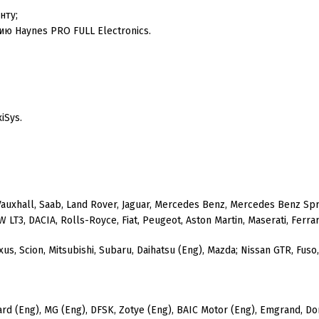
нту;
ю Haynes PRO FULL Electronics.
iSys.
Vauxhall, Saab, Land Rover, Jaguar, Mercedes Benz, Mercedes Benz Spri
 LT3, DACIA, Rolls-Royce, Fiat, Peugeot, Aston Martin, Maserati, Ferrar
exus, Scion, Mitsubishi, Subaru, Daihatsu (Eng), Mazda; Nissan GTR, Fuso,
gward (Eng), MG (Eng), DFSK, Zotye (Eng), BAIC Motor (Eng), Emgrand, 