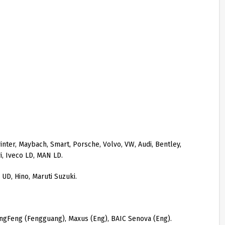
nter, Maybach, Smart, Porsche, Volvo, VW, Audi, Bentley,
i, Iveco LD, MAN LD.
 UD, Hino, Maruti Suzuki.
DongFeng (Fengguang), Maxus (Eng), BAIC Senova (Eng).