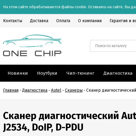
На этом сайте обрабатываются файлы cookie. Оставаясь на сайте, Вы да
Контакты
Доставка
Оплата
О компании
Гарантия и в
Новинки
Ноутбуки
Чип-тюнинг
Диагностика
Главная
-
Диагностика
-
Autel
-
Сканеры
-
Сканер диагностический 
Сканер диагностический Aut
J2534, DoIP, D-PDU