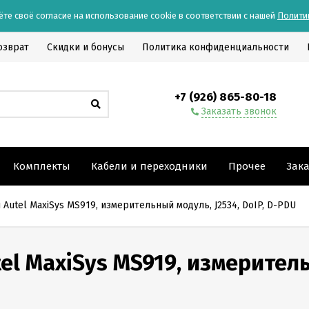
ёте своё согласие на использование cookie в соответствии с нашей
Полити
озврат
Скидки и бонусы
Политика конфиденциальности
+7 (926) 865-80-18
Заказать звонок
Комплекты
Кабели и переходники
Прочее
Зак
Autel MaxiSys MS919, измерительный модуль, J2534, DoIP, D-PDU
el MaxiSys MS919, измерител