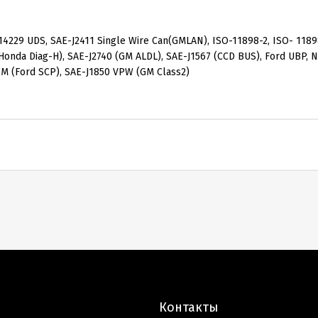
-14229 UDS, SAE-J2411 Single Wire Can(GMLAN), ISO-11898-2, ISO- 1189
(Honda Diag-H), SAE-J2740 (GM ALDL), SAE-J1567 (CCD BUS), Ford UBP,
M (Ford SCP), SAE-J1850 VPW (GM Class2)
Контакты