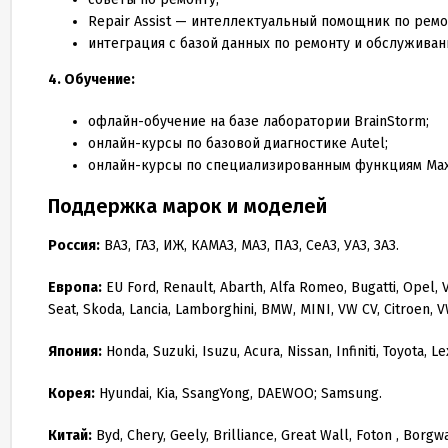
Repair Assist — интеллектуальный помощник по ремо
интеграция с базой данных по ремонту и обслуживани
4. Обучение:
офлайн-обучение на базе лаборатории BrainStorm;
онлайн-курсы по базовой диагностике Autel;
онлайн-курсы по специализированным функциям Max
Поддержка марок и моделей
Россия:
ВАЗ, ГАЗ, ИЖ, КАМАЗ, МАЗ, ПАЗ, СеАЗ, УАЗ, ЗАЗ.
Европа:
EU Ford, Renault, Abarth, Alfa Romeo, Bugatti, Opel, 
Seat, Skoda, Lancia, Lamborghini, BMW, MINI, VW CV, Citroen, VW
Япония:
Honda, Suzuki, Isuzu, Acura, Nissan, Infiniti, Toyota, L
Корея:
Hyundai, Kia, SsangYong, DAEWOO; Samsung.
Китай:
Byd, Chery, Geely, Brilliance, Great Wall, Foton , Bor