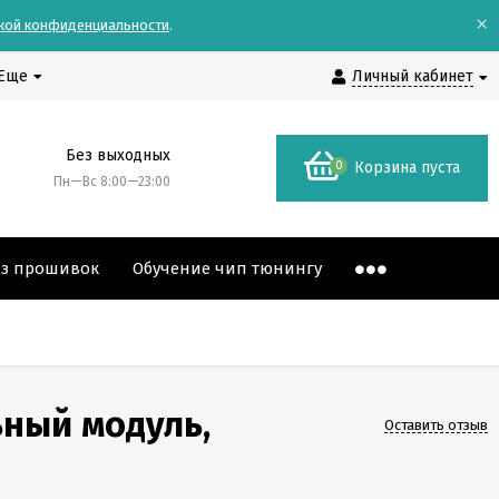
×
кой конфиденциальности
.
Еще
Личный кабинет
Без выходных
0
Корзина пуста
Пн—Вс 8:00—23:00
аз прошивок
Обучение чип тюнингу
ьный модуль,
Оставить отзыв