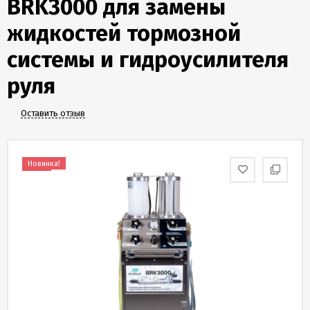
BRK3000 для замены
Скидки
и
жидкостей тормозной
бонусы
системы и гидроусилителя
Политика
руля
конфиденциальности
Оставить отзыв
Пользовательское
соглашение
Новинка!
Публичная
оферта
Новости