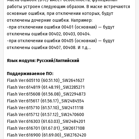
работы устроен следующим образом. В маске встречаются
основные ошибки, при отключении которых, будут
отключены дочерние ошибки. Например:
-при отключении ошибки 00401 (основная) — будут
отключены ошибки 00402, 00403, 00404.
-при отключении ошибки 00405 (основная) — будут
отключены ошибки 00407, 00408. И т.д…
Язык модуля: Русский/Английский
Поддерживаемое ПО:
Flash Ver:605110 (60.51.10)_SW2641627
Flash Ver:614819 (61.48.19)_SW2285271
Flash Ver:615608 (61.56.08)_SW2294873
Flash Ver:615617 (61.56.17)_SW2484554
Flash Ver:615710 (61.57.10)_SW2411118
Flash Ver:615712 (61.57.12)_SW2470600
Flash Ver:616303 (61.63.03)_SW2484201
Flash Ver:616701 (61.67.01)_SW2617108
Flash Ver:616900 (61.69.00)_SW2762420