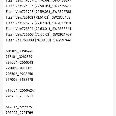
Flash Ver:717004 (71.70.04)_SW3188277
Flash Ver:725005 (72.50.05)_SW2775678
Flash Ver:725903 (72.59.03)_SW2802788
Flash Ver:726102 (72.61.02)_SW2835458
Flash Ver:726202 (72.62.02)_SW2866110
Flash Ver:726301 (72.63.01)_SW2866641
Flash Ver:726603 (72.66.03)_SW2921769
Flash Ver:763908 (76.39.08)_SW2597441
605109_2396440
717101_3262379
724604_2660512
725809_2802375
726502_2908250
727004_3188278
714604_2660424
726403_2889732
614817_2255525
726005_2921769