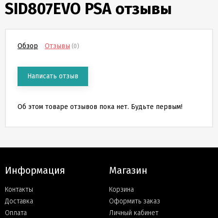
SID807EVO PSA
отзывы
Скидки
и
бонусы
Обзор
Отзывы
(0)
Политика
конфиденциальности
Написать отзыв
Пользовательское
соглашение
Об этом товаре отзывов пока нет. Будьте первым!
Публичная
оферта
Информация
Магазин
Новости
Контакты
Корзина
Доставка
Оформить заказ
Оплата
Личный кабинет