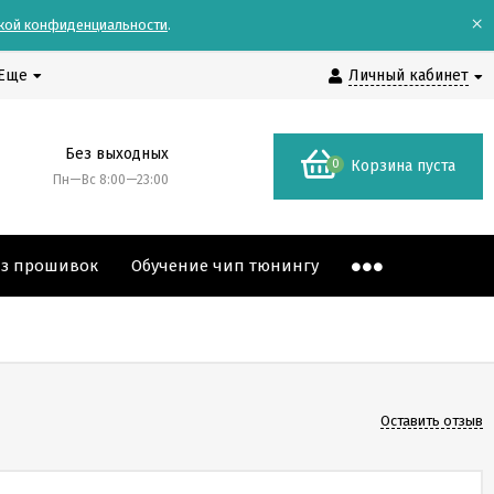
×
кой конфиденциальности
.
Еще
Личный кабинет
Без выходных
0
Корзина пуста
Пн—Вс 8:00—23:00
аз прошивок
Обучение чип тюнингу
Оставить отзыв