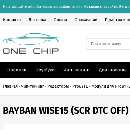
На этом сайте обрабатываются файлы cookie. Оставаясь на сайте, Вы да
Контакты
Доставка
Оплата
О компании
Гарантия и в
Новинки
Ноутбуки
Чип-тюнинг
Диагностика
Главная
-
Чип-тюнинг
-
Редакторы
-
ProBYTE
-
Модули для ProBYT
BAYBAN WISE15 (SCR DTC OFF)