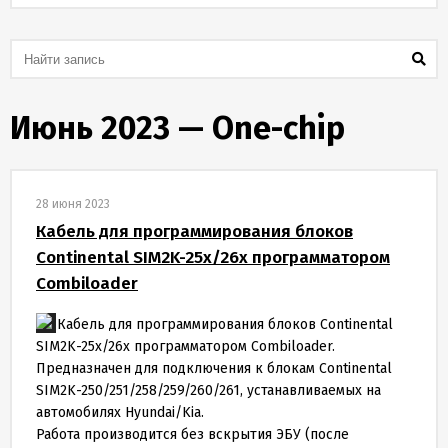
Скидки
и
бонусы
Политика
Июнь 2023 — One-chip
конфиденциальности
Пользовательское
28 июня 2023
соглашение
Кабель для программирования блоков
Continental SIM2K-25x/26x программатором
Публичная
Combiloader
оферта
Кабель для программирования блоков Continental
SIM2K-25x/26x программатором Combiloader.
Новости
Предназначен для подключения к блокам Continental
SIM2K-250/251/258/259/260/261, устанавливаемых на
автомобилях Hyundai/Kia.
Работа производится без вскрытия ЭБУ (после