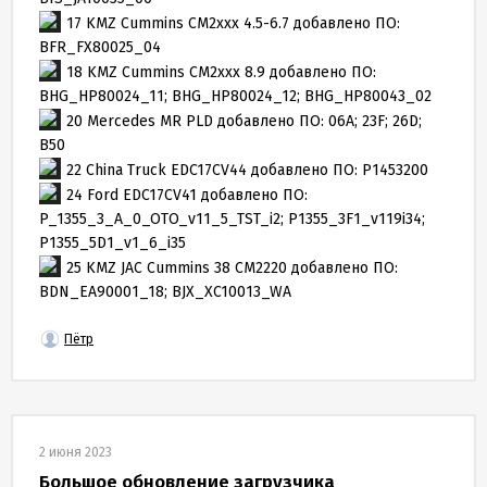
17 KMZ Cummins CM2xxx 4.5-6.7 добавлено ПО:
BFR_FX80025_04
18 KMZ Cummins CM2xxx 8.9 добавлено ПО:
BHG_HP80024_11; BHG_HP80024_12; BHG_HP80043_02
20 Mercedes MR PLD добавлено ПО: 06A; 23F; 26D;
B50
22 China Truck EDC17CV44 добавлено ПО: P1453200
24 Ford EDC17CV41 добавлено ПО:
P_1355_3_A_0_OTO_v11_5_TST_i2; P1355_3F1_v119i34;
P1355_5D1_v1_6_i35
25 KMZ JAC Cummins 38 CM2220 добавлено ПО:
BDN_EA90001_18; BJX_XC10013_WA
Пётр
2 июня 2023
Большое обновление загрузчика