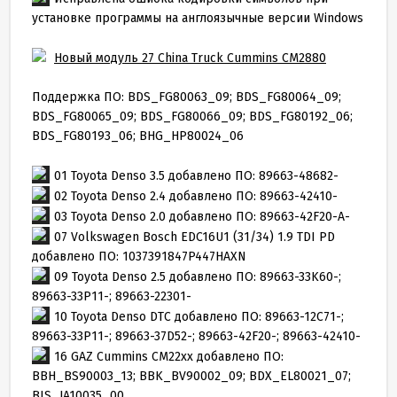
установке программы на англоязычные версии Windows
Новый модуль 27 China Truck Cummins CM2880
Поддержка ПО: BDS_FG80063_09; BDS_FG80064_09;
BDS_FG80065_09; BDS_FG80066_09; BDS_FG80192_06;
BDS_FG80193_06; BHG_HP80024_06
01 Toyota Denso 3.5 добавлено ПО: 89663-48682-
02 Toyota Denso 2.4 добавлено ПО: 89663-42410-
03 Toyota Denso 2.0 добавлено ПО: 89663-42F20-A-
07 Volkswagen Bosch EDC16U1 (31/34) 1.9 TDI PD
добавлено ПО: 1037391847P447HAXN
09 Toyota Denso 2.5 добавлено ПО: 89663-33K60-;
89663-33P11-; 89663-22301-
10 Toyota Denso DTC добавлено ПО: 89663-12C71-;
89663-33P11-; 89663-37D52-; 89663-42F20-; 89663-42410-
16 GAZ Cummins CM22xx добавлено ПО:
BBH_BS90003_13; BBK_BV90002_09; BDX_EL80021_07;
BIS_JA10035_00