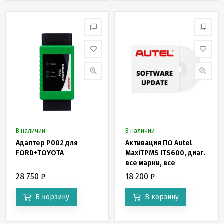
В наличии
В наличии
Адаптер P002 для
Активация ПО Autel
FORD+TOYOTA
MaxiTPMS ITS600, диаг.
все марки, все
сервисные функции
28 750
₽
18 200
₽
В корзину
В корзину