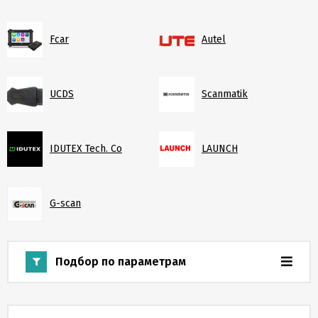
Скидки
и
бонусы
Fcar
Autel
Политика
конфиденциальности
UCDS
Scanmatik
Пользовательское
IDUTEX Tech. Co
LAUNCH
соглашение
Публичная
G-scan
оферта
Новости
Подбор по параметрам