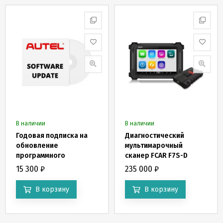
В наличии
В наличии
Годовая подписка на
Диагностический
обновление
мультимарочный
программного
сканер FCAR F7S-D
обеспечения, для
15 300
₽
235 000
₽
MaxiCheck MX900
В корзину
В корзину