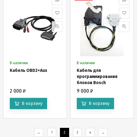
В наличии
В наличии
Кабель OBD2+Aux
Кабель для
программирования
блоков Bosch
MG1US008
2 000
₽
9 000
₽
В корзину
В корзину
←
1
2
3
4
→