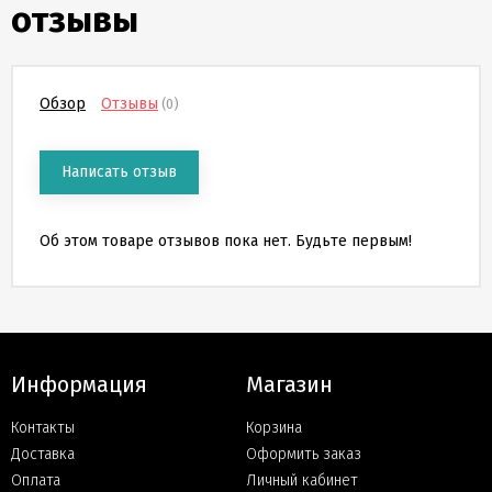
отзывы
Скидки
и
бонусы
Обзор
Отзывы
(0)
Политика
конфиденциальности
Написать отзыв
Пользовательское
соглашение
Об этом товаре отзывов пока нет. Будьте первым!
Публичная
оферта
Информация
Магазин
Новости
Контакты
Корзина
Доставка
Оформить заказ
Оплата
Личный кабинет