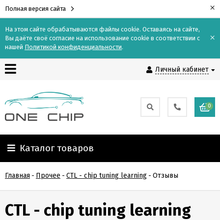
×
Полная версия сайта
На этом сайте обрабатываются файлы cookie. Оставаясь на сайте,
×
Вы даёте своё согласие на использование cookie в соответствии с
Контакты
нашей
Политикой конфиденциальности
.
Личный кабинет
Доставка
Оплата
0
О
компании
Каталог товаров
Гарантия
Главная
-
Прочее
-
CTL - chip tuning learning
-
Отзывы
и
возврат
CTL - chip tuning learning