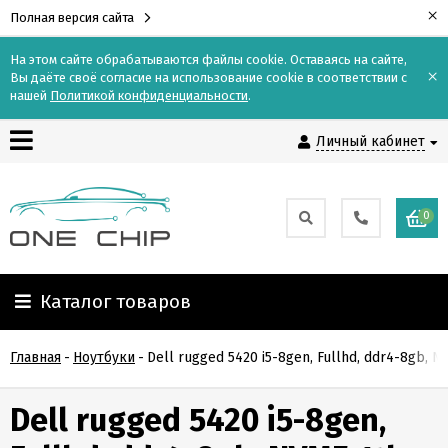
×
Полная версия сайта
На этом сайте обрабатываются файлы cookie. Оставаясь на сайте,
×
Вы даёте своё согласие на использование cookie в соответствии с
Контакты
нашей
Политикой конфиденциальности
.
Личный кабинет
Доставка
Оплата
0
О
компании
Каталог товаров
Гарантия
Главная
-
Ноутбуки
-
Dell rugged 5420 i5-8gen, Fullhd, ddr4-8gb, N
и
возврат
Dell rugged 5420 i5-8gen,