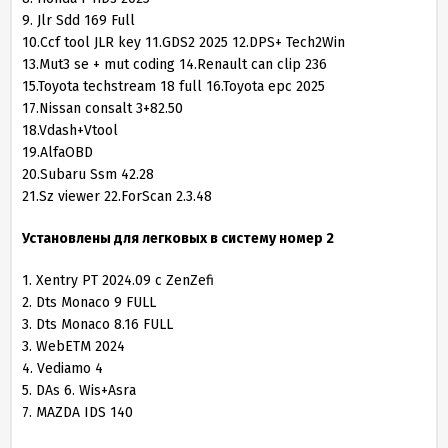
9. Jlr Sdd 169 Full
10.Ccf tool JLR key 11.GDS2 2025 12.DPS+ Tech2Win
13.Mut3 se + mut coding 14.Renault can clip 236
15.Toyota techstream 18 full 16.Toyota epc 2025
17.Nissan consalt 3+82.50
18.Vdash+Vtool
19.AlfaOBD
20.Subaru Ssm 42.28
21.Sz viewer 22.ForScan 2.3.48
Установлены для легковых в систему номер 2
1. Xentry PT 2024.09 с ZenZefi
2. Dts Monaco 9 FULL
3. Dts Monaco 8.16 FULL
3. WebETM 2024
4. Vediamo 4
5. DAs 6. Wis+Asra
7. MAZDA IDS 140