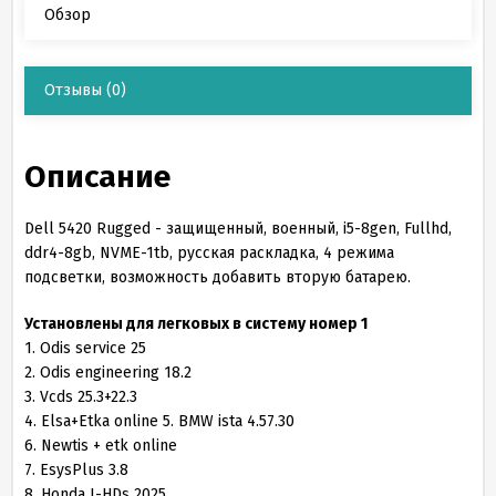
Обзор
Отзывы
(0)
Описание
Dell 5420 Rugged - защищенный, военный, i5-8gen, Fullhd,
ddr4-8gb, NVME-1tb, русская раскладка, 4 режима
подсветки, возможность добавить вторую батарею.
Установлены для легковых в систему номер 1
1. Odis service 25
2. Odis engineering 18.2
3. Vcds 25.3+22.3
4. Elsa+Etka online 5. BMW ista 4.57.30
6. Newtis + etk online
7. EsysPlus 3.8
8. Honda I-HDs 2025