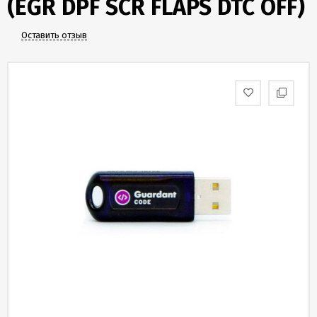
(EGR DPF SCR FLAPS DTC OFF)
Скидки
и
бонусы
Оставить отзыв
Политика
конфиденциальности
Пользовательское
соглашение
Публичная
оферта
Новости