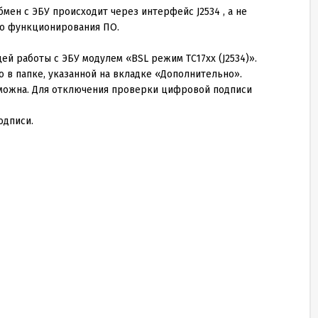
ен с ЭБУ происходит через интерфейс J2534 , а не
го функционирования ПО.
щей работы с ЭБУ модулем «BSL режим TC
17
xx (J
2534
)».
о в папке, указанной на вкладке «Дополнительно».
зможна. Для отключения проверки цифровой подписи
одписи.