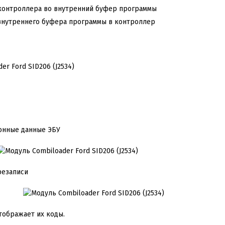
 контроллера во внутренний буфер программы
 внутреннего буфера программы в контроллер
онные данные ЭБУ
резаписи
тображает их коды.