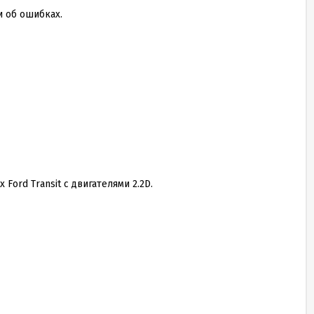
 об ошибках.
х Ford Transit с двигателями
2
.
2
D.