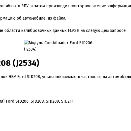
шибках в ЭБУ, а затем производит повторное чтение информации
рмацию об автомобиле, из файла.
е области калибровочных данных FLASH на следующем запросе:
208
(J
2534
)
вок ЭБУ Ford SID
208
, устанавливаемых, в частности, на автомобиля
я) Ford SID
206
, SID
208
, SID
209
, SID
211
.