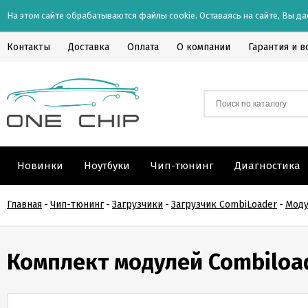
На этом сайте обрабатываются файлы cookie. Оставаясь на сайте, Вы да
Контакты
Доставка
Оплата
О компании
Гарантия и в
Новинки
Ноутбуки
Чип-тюнинг
Диагностика
Главная
-
Чип-тюнинг
-
Загрузчики
-
Загрузчик CombiLoader
-
Моду
Комплект модулей Combiloade