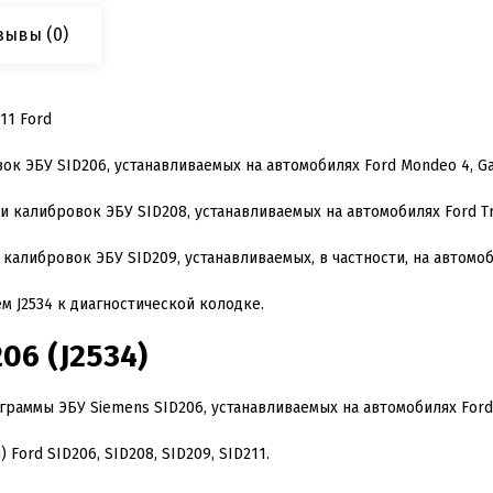
зывы
(0)
11 Ford
вок ЭБУ SID
206
, устанавливаемых на автомобилях Ford Mondeo
4
, G
и калибровок ЭБУ SID
208
, устанавливаемых на автомобилях Ford T
 калибровок ЭБУ SID
209
, устанавливаемых, в частности, на автомо
м J
2534
к диагностической колодке.
206
(J
2534
)
граммы ЭБУ Siemens SID
206
, устанавливаемых на автомобилях Fo
) Ford SID
206
, SID
208
, SID
209
, SID
211
.