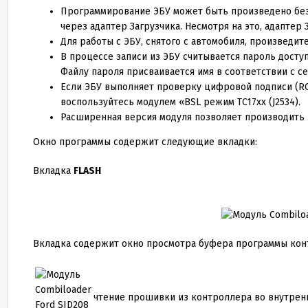
Программирование ЭБУ может быть произведено без с
через адаптер Загрузчика. Несмотря на это, адапте
Для работы с ЭБУ, снятого с автомобиля, произведит
В процессе записи из ЭБУ считывается пароль дост
Файлу пароля присваивается имя в соответствии с с
Если ЭБУ выполняет проверку цифровой подписи (RC
воспользуйтесь модулем «BSL режим TC
17
xx (J
2534
).
Расширенная версия модуля позволяет производить 
Окно программы содержит следующие вкладки:
Вкладка
FLASH
Вкладка содержит окно просмотра буфера программы конт
чтение прошивки из контроллера во внутре