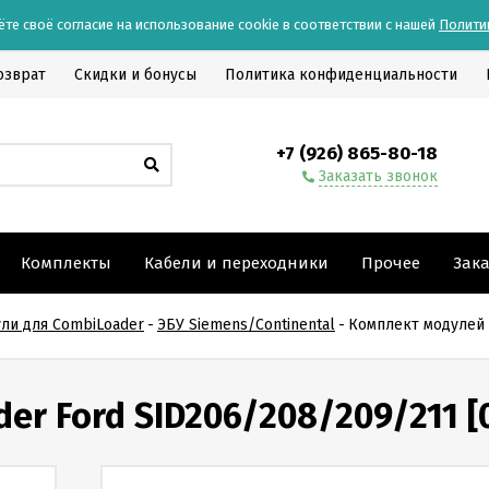
ёте своё согласие на использование cookie в соответствии с нашей
Полити
озврат
Скидки и бонусы
Политика конфиденциальности
+7 (926) 865-80-18
Заказать звонок
Комплекты
Кабели и переходники
Прочее
Зак
ли для CombiLoader
-
ЭБУ Siemens/Continental
-
Комплект модулей C
r Ford SID206/208/209/211 [