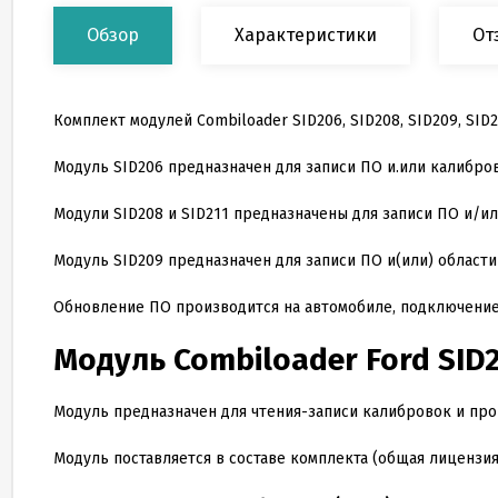
Обзор
Характеристики
От
Комплект модулей Combiloader SID206, SID208, SID209, SID2
Модуль SID
206
предназначен для записи ПО и.или калибро
Модули SID
208
и SID
211
предназначены для записи ПО и/ил
Модуль SID
209
предназначен для записи ПО и(или) области
Обновление ПО производится на автомобиле, подключение
Модуль Combiloader Ford SID
Модуль предназначен для чтения-записи калибровок и про
Модуль поставляется в составе комплекта (общая лицензия