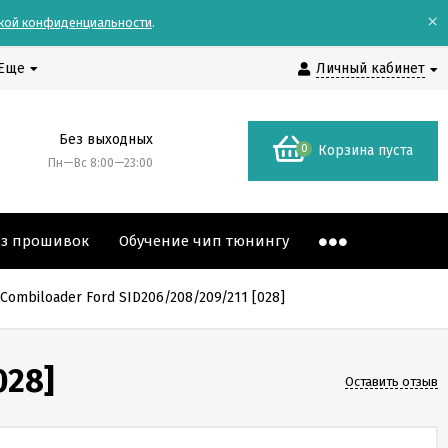
×
кой конфиденциальности
.
Еще
Личный кабинет
Без выходных
0
Корзина пуста
Пн—Вс 8:00—23:00
аз прошивок
Обучение чип тюнингу
ombiloader Ford SID206/208/209/211 [028]
028]
Оставить отзыв