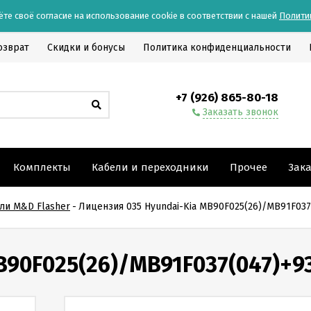
ёте своё согласие на использование cookie в соответствии с нашей
Полити
озврат
Скидки и бонусы
Политика конфиденциальности
+7 (926) 865-80-18
Заказать звонок
Комплекты
Кабели и переходники
Прочее
Зак
ли M&D Flasher
-
Лицензия 035 Hyundai-Kia MB90F025(26)/MB91F037
B90F025(26)/MB91F037(047)+9