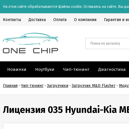
На этом сайте обрабатываются файлы cookie. Оставаясь на сайте, Вы да
Контакты
Доставка
Оплата
О компании
Гарантия и в
Новинки
Ноутбуки
Чип-тюнинг
Диагностика
Главная
-
Чип-тюнинг
-
Загрузчики
-
Загрузчик M&D Flasher
-
Моду
Лицензия 035 Hyundai-Kia M