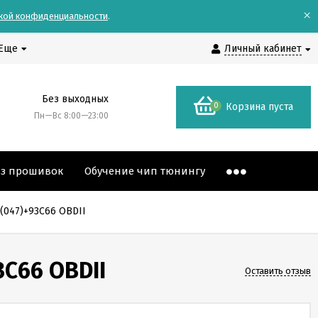
×
кой конфиденциальности
.
Еще
Личный кабинет
Без выходных
0
Корзина пуста
Пн—Вс 8:00—23:00
аз прошивок
Обучение чип тюнингу
(047)+93С66 OBDII
3С66 OBDII
Оставить отзыв