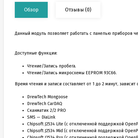
Обзор
Отзывы
(0)
Данный модуль позволяет работать с панелью приборов чер
Доступные функции:
Чтение/Запись пробега.
Чтение/Запись микросхемы EEPROM 93C66.
Время чтения и записи составляет от 1 до 2 минут, зависит
DrewTech Mongoose
DrewTech CarDAQ
Сканматик 2/2 PRO
SMS — DiaLink
Chipsoft J2534 Lite (с отключенной поддержкой OpenP
Chipsoft J2534 Mid (с отключенной поддержкой OpenP
Chipsoft J2534 Pro (с отключенной поддержкой OpenP