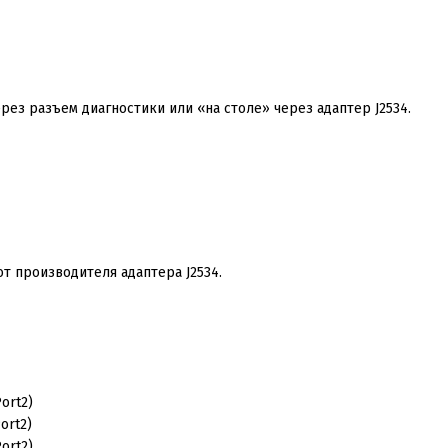
ез разъем диагностики или «на столе» через адаптер J2534.
 от производителя адаптера J2534.
ort2)
ort2)
ort2)