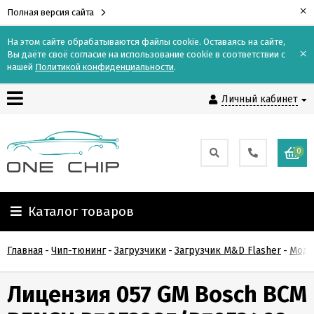
×
Полная версия сайта
На этом сайте обрабатываются файлы cookie. Оставаясь на сайте,
×
Вы даёте своё согласие на использование cookie в соответствии с
Контакты
нашей
Политикой конфиденциальности
.
Личный кабинет
Доставка
Оплата
0
О
компании
Каталог товаров
Гарантия
Главная
-
Чип-тюнинг
-
Загрузчики
-
Загрузчик M&D Flasher
-
Моду
и
возврат
Лицензия 057 GM Bosch BCM