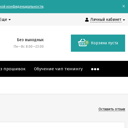
×
кой конфиденциальности
.
Еще
Личный кабинет
Без выходных
0
Корзина пуста
Пн—Вс 8:00—23:00
аз прошивок
Обучение чип тюнингу
Оставить отзыв