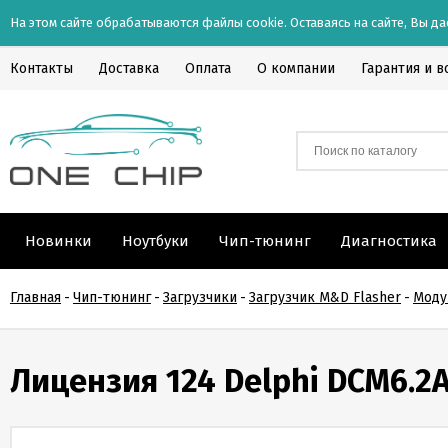
На этом сайте обрабатываются файлы cookie. Оставаясь на сайте, Вы да
Контакты
Доставка
Оплата
О компании
Гарантия и в
Новинки
Ноутбуки
Чип-тюнинг
Диагностика
Главная
-
Чип-тюнинг
-
Загрузчики
-
Загрузчик M&D Flasher
-
Моду
Лицензия 124 Delphi DCM6.2