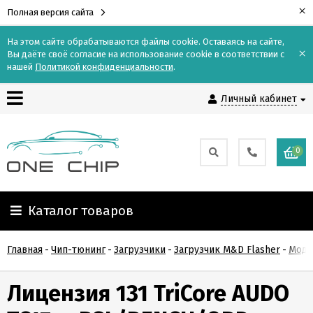
×
Полная версия сайта
На этом сайте обрабатываются файлы cookie. Оставаясь на сайте,
×
Вы даёте своё согласие на использование cookie в соответствии с
Контакты
нашей
Политикой конфиденциальности
.
Личный кабинет
Доставка
Оплата
0
О
компании
Каталог товаров
Гарантия
Главная
-
Чип-тюнинг
-
Загрузчики
-
Загрузчик M&D Flasher
-
Моду
и
возврат
Лицензия 131 TriCore AUDO