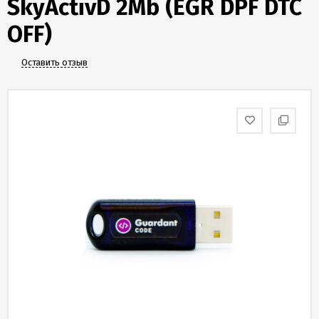
SkyActivD 2Mb (EGR DPF DTC
Скидки
и
OFF)
бонусы
Оставить отзыв
Политика
конфиденциальности
Пользовательское
соглашение
Публичная
оферта
Новости