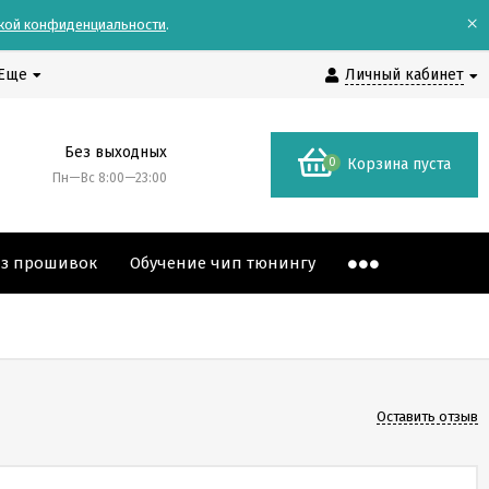
×
кой конфиденциальности
.
Еще
Личный кабинет
Без выходных
0
Корзина пуста
Пн—Вс 8:00—23:00
аз прошивок
Обучение чип тюнингу
Оставить отзыв