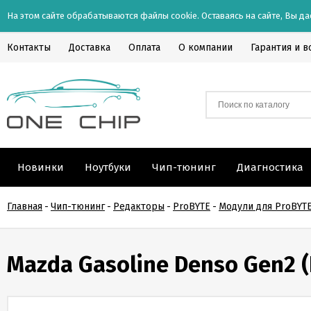
На этом сайте обрабатываются файлы cookie. Оставаясь на сайте, Вы да
Контакты
Доставка
Оплата
О компании
Гарантия и в
Новинки
Ноутбуки
Чип-тюнинг
Диагностика
Главная
-
Чип-тюнинг
-
Редакторы
-
ProBYTE
-
Модули для ProBYT
Mazda Gasoline Denso Gen2 (