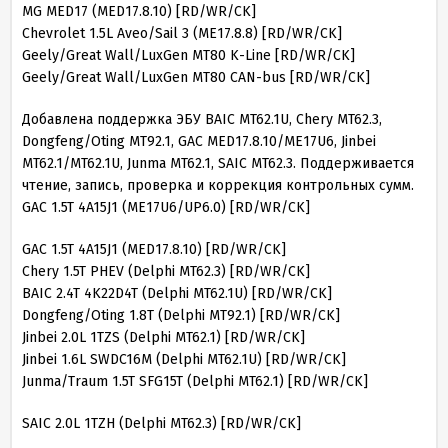
MG MED17 (MED17.8.10) [RD/WR/CK]
Chevrolet 1.5L Aveo/Sail 3 (ME17.8.8) [RD/WR/CK]
Geely/Great Wall/LuxGen MT80 K-Line [RD/WR/CK]
Geely/Great Wall/LuxGen MT80 CAN-bus [RD/WR/CK]
Добавлена поддержка ЭБУ BAIC MT62.1U, Chery MT62.3,
Dongfeng/Oting MT92.1, GAC MED17.8.10/ME17U6, Jinbei
MT62.1/MT62.1U, Junma MT62.1, SAIC MT62.3. Поддерживается
чтение, запись, проверка и коррекция контрольных сумм.
GAC 1.5T 4A15J1 (ME17U6/UP6.0) [RD/WR/CK]
GAC 1.5T 4A15J1 (MED17.8.10) [RD/WR/CK]
Chery 1.5T PHEV (Delphi MT62.3) [RD/WR/CK]
BAIC 2.4T 4K22D4T (Delphi MT62.1U) [RD/WR/CK]
Dongfeng/Oting 1.8T (Delphi MT92.1) [RD/WR/CK]
Jinbei 2.0L 1TZS (Delphi MT62.1) [RD/WR/CK]
Jinbei 1.6L SWDC16M (Delphi MT62.1U) [RD/WR/CK]
Junma/Traum 1.5T SFG15T (Delphi MT62.1) [RD/WR/CK]
SAIC 2.0L 1TZH (Delphi MT62.3) [RD/WR/CK]