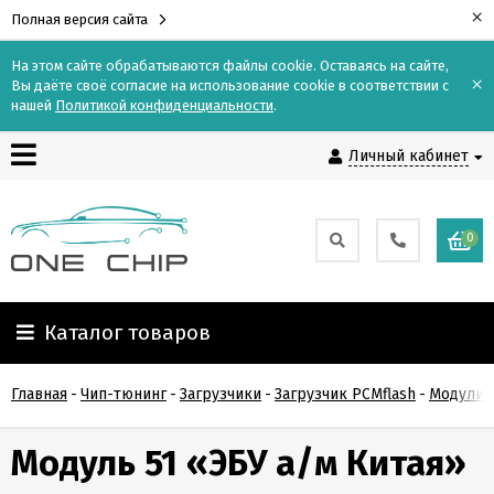
×
Полная версия сайта
На этом сайте обрабатываются файлы cookie. Оставаясь на сайте,
×
Вы даёте своё согласие на использование cookie в соответствии с
Контакты
нашей
Политикой конфиденциальности
.
Личный кабинет
Доставка
Оплата
0
О
компании
Каталог товаров
Гарантия
Главная
-
Чип-тюнинг
-
Загрузчики
-
Загрузчик PCMflash
-
Модули д
и
возврат
Модуль 51 «ЭБУ а/м Китая»