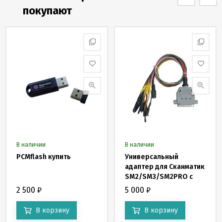
покупают
В наличии
В наличии
PCMflash купить
Универсальный
адаптер для Сканматик
SM2/SM3/SM2PRO с
ручным и
2 500
₽
5 000
₽
автоматическим
управлением подачей
В корзину
В корзину
питания на блок и