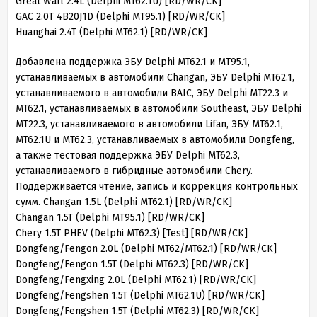
Great Wall 2.4L (Delphi MT62.1U) [RD/WR/CK]
GAC 2.0T 4B20J1D (Delphi MT95.1) [RD/WR/CK]
Huanghai 2.4T (Delphi MT62.1) [RD/WR/CK]
Добавлена поддержка ЭБУ Delphi MT62.1 и MT95.1,
устанавливаемых в автомобили Changan, ЭБУ Delphi MT62.1,
устанавливаемого в автомобили BAIC, ЭБУ Delphi MT22.3 и
MT62.1, устанавливаемых в автомобили Southeast, ЭБУ Delphi
MT22.3, устанавливаемого в автомобили Lifan, ЭБУ MT62.1,
MT62.1U и MT62.3, устанавливаемых в автомобили Dongfeng,
а также тестовая поддержка ЭБУ Delphi MT62.3,
устанавливаемого в гибридные автомобили Chery.
Поддерживается чтение, запись и коррекция контрольных
сумм. Changan 1.5L (Delphi MT62.1) [RD/WR/CK]
Changan 1.5T (Delphi MT95.1) [RD/WR/CK]
Chery 1.5T PHEV (Delphi MT62.3) [Test] [RD/WR/CK]
Dongfeng/Fengon 2.0L (Delphi MT62/MT62.1) [RD/WR/CK]
Dongfeng/Fengon 1.5T (Delphi MT62.3) [RD/WR/CK]
Dongfeng/Fengxing 2.0L (Delphi MT62.1) [RD/WR/CK]
Dongfeng/Fengshen 1.5T (Delphi MT62.1U) [RD/WR/CK]
Dongfeng/Fengshen 1.5T (Delphi MT62.3) [RD/WR/CK]