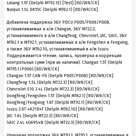
Lixiang 1.5T (Delphi MT92.1E) [Test] [RD/WR/CK]
Nanjun 1.5L DK15C (Delphi MT62.1) [RD/WR/CK]
Добавлена поддержка ЭБУ PDCU PD05/PD06/PD08,
устанавливаемых в а/м Changan, ЭБУ MT22.3,
устанавливаемого в а/м Changfeng, Chevrolet, JAC, SAIC, ЭБУ
MT62.1 и MT92.1, устанавливаемых в а/м Fengshen и Fengxing,
а также ЭБУ MT62.1G, устанавливаемый в а/м Isuzu.
Поддерживается чтение, запись, проверка и коррекция
контрольных сумм (при их наличии). Changan 1.5T (Delphi
MT95.1/PD06) [RD/WR/CK]
Changan 1.5T CAN-FD (Delphi PD05/PD08) [RD/WR/CK]
Changfeng 1.5L (Delphi MT22.3) [RD/WR/CK]
Chevrolet S10 2.4L (Delphi MT22.3) [RD/WR/CK]
Dongfeng/Fengshen 1.5T (Delphi MT62.1) [RD/WR/CK]
Dongfeng/Fengxing 1.6T (Delphi MT92.1) [RD/WR/CK]
Isuzu 2.0T 4K21D4T (Delphi MT62.1G) [RD/WR/CK]
JAC 1.6L (Delphi MT22.3) [RD/WR/CK]
SAIC 2.4L 4G69S4N (Delphi MT22.3) [RD/WR/CK]
Улучшена поддержка ЭБУ MT92.1, MT95.1, устанавливаемых в