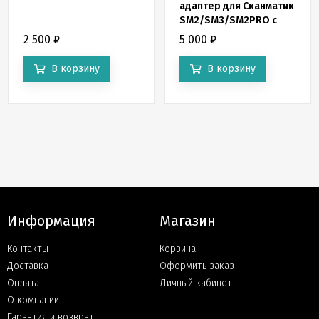
адаптер для Сканматик
SM2/SM3/SM2PRO с
ручным и
2 500
₽
5 000
₽
автоматическим
управлением подачей
В корзину
В корзину
питания на блок и
управлением BOOT.
Информация
Магазин
Контакты
Корзина
Доставка
Оформить заказ
Оплата
Личный кабинет
О компании
Гарантия и возврат