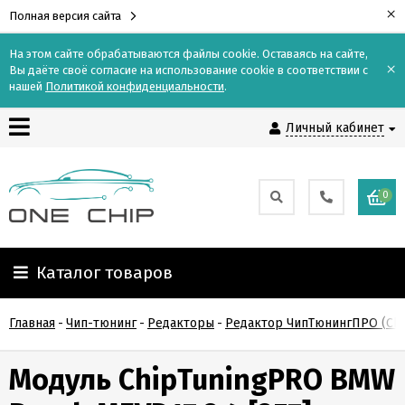
×
Полная версия сайта
На этом сайте обрабатываются файлы cookie. Оставаясь на сайте,
×
Вы даёте своё согласие на использование cookie в соответствии с
Контакты
нашей
Политикой конфиденциальности
.
Личный кабинет
Доставка
Оплата
0
О
компании
Каталог товаров
Гарантия
Главная
-
Чип-тюнинг
-
Редакторы
-
Редактор ЧипТюнингПРО (Chi
и
возврат
Модуль ChipTuningPRO BMW