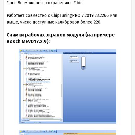
*.bcf. Возможность сохранения в *.bin
Работает совместно с ChipTuningPRO
7
.
2019
.
23
.
2266
или
выше, число доступных калибровок более
220
.
Cнимки рабочих экранов модуля (на примере
Bosch MEVD
17
.
2
.
9
):