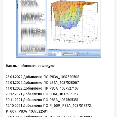
Важные обновления модуля
23
.
01
.
2022
Добавлено ПО P
83
A_
1037520508
12
.
01
.
2022
Добавлено ПО LE
1
A_
1037528067
11
.
01
.
2022
Добавлено ПР P
83
A_
1037527107
28
.
12
.
2021
Добавлено ПО LF
0
A_
1037536952
30
.
11
.
2021
Добавлено ПО P
83
A_
1037505351
15
.
10
.
2021
Добавлено ПО P_
609
_P
83
A_
1037517272
,
P_
609
_P
83
A_
1037522581