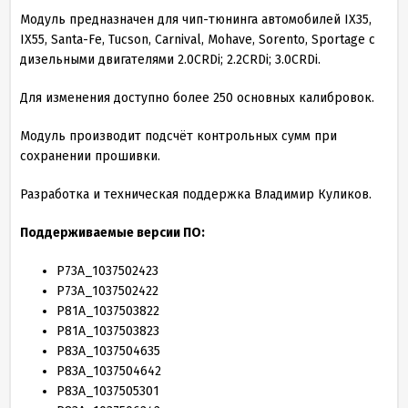
Модуль предназначен для чип-тюнинга автомобилей IX
35
,
IX
55
, Santa-Fe, Tucson, Carnival, Mohave, Sorento, Sportage с
дизельными двигателями
2
.
0
CRDi;
2
.
2
CRDi;
3
.
0
CRDi.
Для изменения доступно более
250
основных калибровок.
Модуль производит подсчёт контрольных сумм при
сохранении прошивки.
Разработка и техническая поддержка Владимир Куликов.
Поддерживаемые версии ПО:
P
73
A_
1037502423
P
73
A_
1037502422
P
81
A_
1037503822
P
81
A_
1037503823
P
83
A_
1037504635
P
83
A_
1037504642
P
83
A_
1037505301