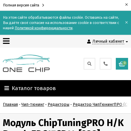
×
Полная версия сайта
На этом сайте обрабатываются файлы cookie. Оставаясь на сайте,
×
Вы даёте своё согласие на использование cookie в соответствии с
Контакты
нашей
Политикой конфиденциальности
.
Личный кабинет
Доставка
Оплата
0
О
компании
Каталог товаров
Гарантия
Главная
-
Чип-тюнинг
-
Редакторы
-
Редактор ЧипТюнингПРО (Chi
и
возврат
Модуль ChipTuningPRO H/K