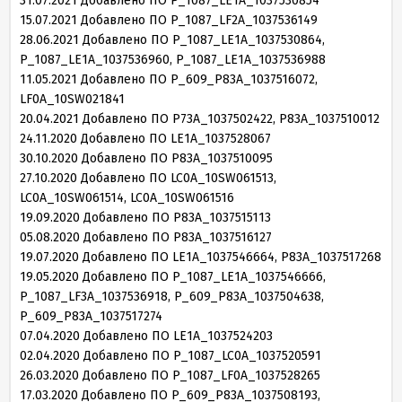
31
.
07
.
2021
Добавлено ПО P_
1087
_LE
1
A_
1037530854
15
.
07
.
2021
Добавлено ПО P_
1087
_LF
2
A_
1037536149
28
.
06
.
2021
Добавлено ПО P_
1087
_LE
1
A_
1037530864
,
P_
1087
_LE
1
A_
1037536960
, P_
1087
_LE
1
A_
1037536988
11
.
05
.
2021
Добавлено ПО P_
609
_P
83
A_
1037516072
,
LF
0
A_
10
SW
021841
20
.
04
.
2021
Добавлено ПО P
73
A_
1037502422
, P
83
A_
1037510012
24
.
11
.
2020
Добавлено ПО LE
1
A_
1037528067
30
.
10
.
2020
Добавлено ПО P
83
A_
1037510095
27
.
10
.
2020
Добавлено ПО LC
0
A_
10
SW
061513
,
LC
0
A_
10
SW
061514
, LC
0
A_
10
SW
061516
19
.
09
.
2020
Добавлено ПО P
83
A_
1037515113
05
.
08
.
2020
Добавлено ПО P
83
A_
1037516127
19
.
07
.
2020
Добавлено ПО LE
1
A_
1037546664
, P
83
A_
1037517268
19
.
05
.
2020
Добавлено ПО P_
1087
_LE
1
A_
1037546666
,
P_
1087
_LF
3
A_
1037536918
, P_
609
_P
83
A_
1037504638
,
P_
609
_P
83
A_
1037517274
07
.
04
.
2020
Добавлено ПО LE
1
A_
1037524203
02
.
04
.
2020
Добавлено ПО P_
1087
_LC
0
A_
1037520591
26
.
03
.
2020
Добавлено ПО P_
1087
_LF
0
A_
1037528265
17
.
03
.
2020
Добавлено ПО P_
609
_P
83
A_
1037508193
,