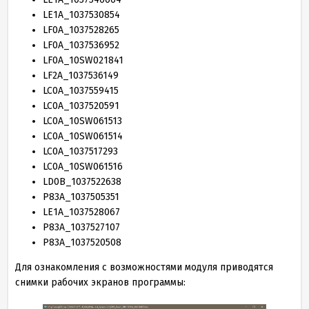
LE
1
A_
1037530854
LF
0
A_
1037528265
LF
0
A_
1037536952
LF
0
A_
10
SW
021841
LF
2
A_
1037536149
LC
0
A_
1037559415
LC
0
A_
1037520591
LC
0
A_
10
SW
061513
LC
0
A_
10
SW
061514
LC
0
A_
1037517293
LC
0
A_
10
SW
061516
LD
0
B_
1037522638
P
83
A_
1037505351
LE
1
A_
1037528067
P
83
A_
1037527107
P
83
A_
1037520508
Для ознакомления с возможностями модуля приводятся
снимки рабочих экранов программы: