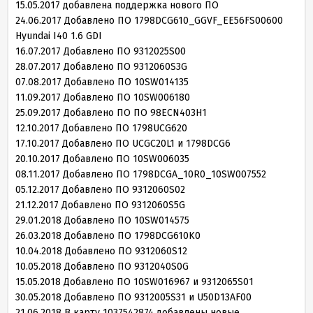
15
.
05
.
2017
добавлена поддержка нового ПО
24
.
06
.
2017
Добавлено ПО
1798
DCG
610
_GGVF_EE
56
FS
00600
Hyundai I
40
1
.
6
GDI
16
.
07
.
2017
Добавлено ПО
9312025
S
00
28
.
07
.
2017
Добавлено ПО
9312060
S
3
G
07
.
08
.
2017
Добавлено ПО
10
SW
014135
11
.
09
.
2017
Добавлено ПО
10
SW
006180
25
.
09
.
2017
Добавлено ПО
ПО
98
ECN
403
H
1
12
.
10
.
2017
Добавлено ПО
1798
UCG
620
17
.
10
.
2017
Добавлено ПО
UCGC
20
L
1
и
1798
DCG
6
20
.
10
.
2017
Добавлено ПО
10
SW
006035
08
.
11
.
2017
Добавлено ПО
1798
DCGA_
10
R
0
_
10
SW
007552
05
.
12
.
2017
Добавлено ПО
9312060
S
02
21
.
12
.
2017
Добавлено ПО
9312060
S
5
G
29
.
01
.
2018
Добавлено ПО
10
SW
014575
26
.
03
.
2018
Добавлено ПО
1798
DCG
610
K
0
10
.
04
.
2018
Добавлено ПО
9312060
S
12
10
.
05
.
2018
Добавлено ПО
9312040
S
0
G
15
.
05
.
2018
Добавлено ПО
10
SW
016967
и
9312065
S
01
30
.
05
.
2018
Добавлено ПО
9312005
S
31
и U
50
D
13
AF
00
21
.
06
.
2018
В карту
1037542874
добавлены новые