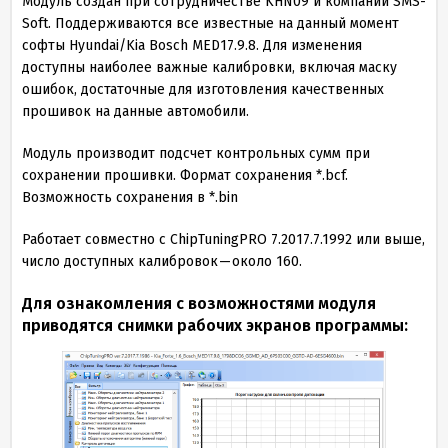
Модуль создан при сотрудничестве KHN
09
и компании SMS-
Soft. Поддерживаются все известные на данный момент
софты Hyundai/Kia Bosch MED
17
.
9
.
8
. Для изменения
доступны наиболее важные калибровки, включая маску
ошибок, достаточные для изготовления качественных
прошивок на данные автомобили.
Модуль производит подсчет контрольных сумм при
сохранении прошивки. Формат сохранения *.bcf.
Возможность сохранения в *.bin
Работает совместно с ChipTuningPRO
7
.
2017
.
7
.
1992
или выше,
число доступных калибровок — около
160
.
Для ознакомления с возможностями модуля
приводятся снимки рабочих экранов программы: