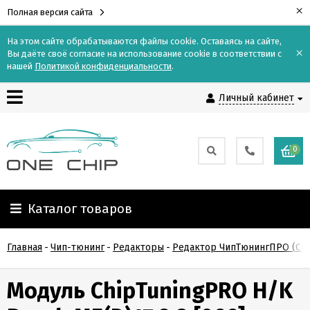
×
Полная версия сайта
На этом сайте обрабатываются файлы cookie. Оставаясь на сайте,
×
Вы даёте своё согласие на использование cookie в соответствии с
Контакты
нашей
Политикой конфиденциальности
.
Личный кабинет
Доставка
Оплата
0
О
компании
Каталог товаров
Гарантия
Главная
-
Чип-тюнинг
-
Редакторы
-
Редактор ЧипТюнингПРО (Chi
и
возврат
Модуль ChipTuningPRO H/K