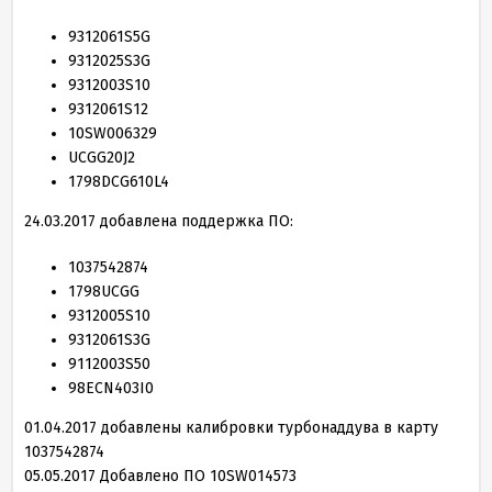
9312061
S
5
G
9312025
S
3
G
9312003
S
10
9312061
S
12
10
SW
006329
UCGG20J2
1798
DCG
610
L
4
24
.
03
.
2017
добавлена поддержка ПО:
1037542874
1798
UCGG
9312005
S
10
9312061
S
3
G
9112003
S
50
98
ECN
403
I
0
01
.
04
.
2017
добавлены калибровки турбонаддува в карту
1037542874
05
.
05
.
2017
Добавлено ПО
10
SW
014573