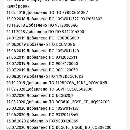
калибровки
11
.
07
.
2018
Добавлено ПО
ПО
798
DCG
610
N
7
13
.
09
.
2018
Добавлено ПО
10
SW
014572
,
9312061
S
02
18
.
11
.
2018
Добавлено ПО
9312006
S
4
G
24
.
11
.
2018
Добавлено ПО
ПО
9112014
S
00
24
.
01
.
2019
Добавлено ПО
1798
DCG
609
01
.
06
.
2019
Добавлено ПО
DCGA
10
N
6
15
.
06
.
2019
Добавлено ПО
10
SW
014140
21
.
06
.
2019
Добавлено ПО
9312062
S
11
18
.
07
.
2019
Добавлено ПО
9003120060
20
.
07
.
2019
Добавлено ПО
9001120050
20
.
08
.
2019
Добавлено ПО
1798
DCG
610
K
2
26
.
10
.
2019
Добавлено ПО
1798
DCGA_
10
N
5
_DCGA
10
N
5
11
.
02
.
2020
Добавлено ПО
GGVF-CE5AQS02C00
20.02.2020 Добавлено ПО UCGG20J2
17.03.2020 Добавлено ПО DCG610_GGYD_CD_6QS02C00
26.03.2020 Добавлено ПО 10SW014138
12.06.2020 Добавлено ПО 9312017S4G
16.06.2020 Добавлено ПО 9003120069
02.07.2020 Добавлено ПО DCG610_GGGD_BD_6QS04C00