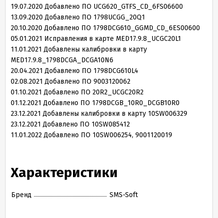
19.07.2020 Добавлено ПО UCG620_GTFS_CD_6FS06600
13.09.2020 Добавлено ПО 1798UCGG_20Q1
20.10.2020 Добавлено ПО 1798DCG610_GGMD_CD_6ES00600
05.01.2021
Исправления в карте MED
17
.
9
.
8
_UCGC
20
L
1
11
.
01
.
2021
Добавлены калибровки в карту
MED
17
.
9
.
8
_
1798
DCGA_DCGA
10
N
6
20
.
04
.
2021
Добавлено ПО
1798
DCG
610
L
4
02
.
08
.
2021
Добавлено ПО
9003120062
01
.
10
.
2021
Добавлено ПО
20
R
2
_UCGC
20
R
2
01
.
12
.
2021
Добавлено ПО
1798
DCGB_
10
R
0
_DCGB
10
R
0
23.12.2021
Добавлены калибровки в карту
10
SW
006329
23
.
12
.
2021
Добавлено ПО
10
SW
085412
11
.
01
.
2022
Добавлено ПО
10
SW
006254
,
9001120019
Характеристики
Бренд
SMS-Soft