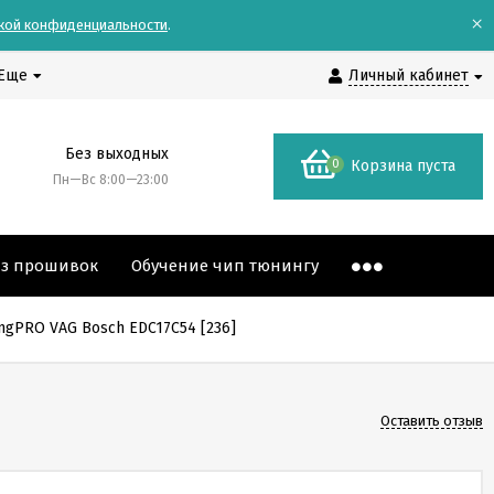
×
кой конфиденциальности
.
Еще
Личный кабинет
Без выходных
0
Корзина пуста
Пн—Вс 8:00—23:00
аз прошивок
Обучение чип тюнингу
ngPRO VAG Bosch EDC17C54 [236]
Оставить отзыв