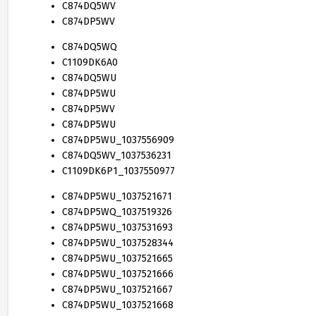
C
874
DQ
5
WV
C
874
DP
5
WV
C
874
DQ
5
WQ
C
1109
DK
6
A
0
C
874
DQ
5
WU
C
874
DP
5
WU
C
874
DP
5
WV
C
874
DP
5
WU
C
874
DP
5
WU_
1037556909
C
874
DQ
5
WV_
1037536231
C
1109
DK
6
P
1
_
1037550977
C
874
DP
5
WU_
1037521671
C
874
DP
5
WQ_
1037519326
C
874
DP
5
WU_
1037531693
C
874
DP
5
WU_
1037528344
C
874
DP
5
WU_
1037521665
C
874
DP
5
WU_
1037521666
C
874
DP
5
WU_
1037521667
C
874
DP
5
WU_
1037521668