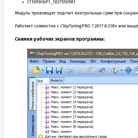
C
1109
DI
6
P
1
_
1037550981
Модуль производит подсчет контрольных сумм при сохране
Работает совместно с ChipTuningPRO
7
.
2017
.
8
.
2184
или выше
Cнимки рабочих экранов программы: