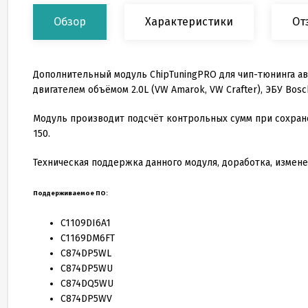
Обзор
Характеристики
От
Дополнительный модуль ChipTuningPRO для чип-тюнинга ав
двигателем объёмом
2
.
0
L (VW Amarok, VW Crafter), ЭБУ Bosc
Модуль производит подсчёт контрольных сумм при сохран
150
.
Техническая поддержка данного модуля, доработка, измене
Поддерживаемое ПО:
C
1109
DI
6
A
1
C
1169
DM
6
FT
C
874
DP
5
WL
C
874
DP
5
WU
C
874
DQ
5
WU
C
874
DP
5
WV