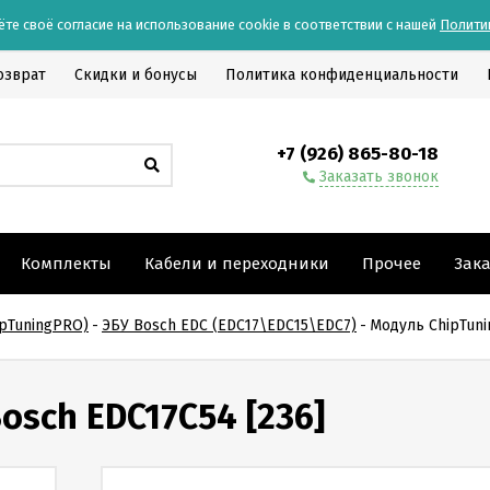
ёте своё согласие на использование cookie в соответствии с нашей
Полити
озврат
Скидки и бонусы
Политика конфиденциальности
+7 (926) 865-80-18
Заказать звонок
Комплекты
Кабели и переходники
Прочее
Зак
pTuningPRO)
-
ЭБУ Bosch EDC (EDC17\EDC15\EDC7)
-
Модуль ChipTuni
osch EDC17C54 [236]