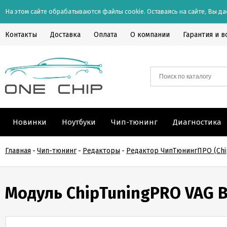
На этом сайте обрабатываются файлы cookie. Оставаясь на сайте, Вы да
Контакты
Доставка
Оплата
О компании
Гарантия и в
Новинки
Ноутбуки
Чип-тюнинг
Диагностика
Главная
-
Чип-тюнинг
-
Редакторы
-
Редактор ЧипТюнингПРО (Chi
Модуль ChipTuningPRO VAG B