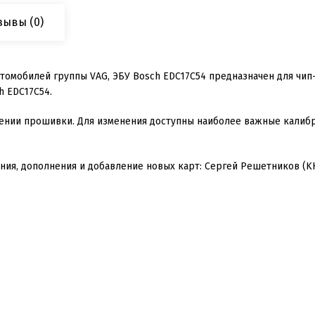
зывы
(0)
томобилей группы VAG, ЭБУ Bosch EDC
17
C
54
предназначен для чип
h EDC
17
C
54
.
ении прошивки. Для изменения доступны наиболее важные калибр
ния, дополнения и добавление новых карт: Сергей Решетников (K