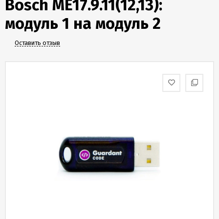
Bosch ME17.9.11(12,13):
Скидки
и
модуль 1 на модуль 2
бонусы
Оставить отзыв
Политика
конфиденциальности
Пользовательское
соглашение
Публичная
оферта
Новости