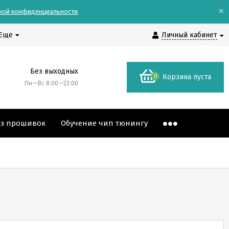
×
кой конфиденциальности
.
Еще
Личный кабинет
Без выходных
0
Корзина пуста
Пн—Вс 8:00—23:00
аз прошивок
Обучение чип тюнингу