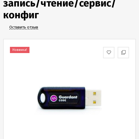
запись/чтение/сервис/
Скидки
и
конфиг
бонусы
Оставить отзыв
Политика
конфиденциальности
Новинка!
Пользовательское
соглашение
Публичная
оферта
Новости