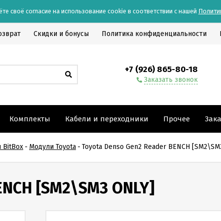
ёте своё согласие на использование cookie в соответствии с нашей
Полити
озврат
Скидки и бонусы
Политика конфиденциальности
+7 (926) 865-80-18
Заказать звонок
Комплекты
Кабели и переходники
Прочее
Зак
 BitBox
-
Модули Toyota
-
Toyota Denso Gen2 Reader BENCH [SM2\SM
ENCH [SM2\SM3 ONLY]