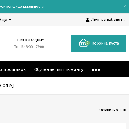
×
кой конфиденциальности
.
Еще
Личный кабинет
Без выходных
0
Корзина пуста
Пн—Вс 8:00—23:00
аз прошивок
Обучение чип тюнингу
3 ONLY]
Оставить отзыв