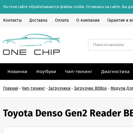
На этом сайте обрабатываются файлы cookie. Оставаясь на сайте, Вы да
Контакты
Доставка
Оплата
О компании
Гарантия и в
Новинки
Ноутбуки
Чип-тюнинг
Диагностика
Главная
-
Чип-тюнинг
-
Загрузчики
-
Загрузчик BitBox
-
Модули Для
Toyota Denso Gen2 Reader B