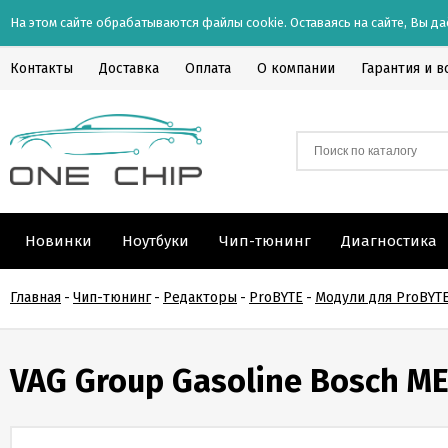
На этом сайте обрабатываются файлы cookie. Оставаясь на сайте, Вы да
Контакты
Доставка
Оплата
О компании
Гарантия и в
Новинки
Ноутбуки
Чип-тюнинг
Диагностика
Главная
-
Чип-тюнинг
-
Редакторы
-
ProBYTE
-
Модули для ProBYT
VAG Group Gasoline Bosch ME1