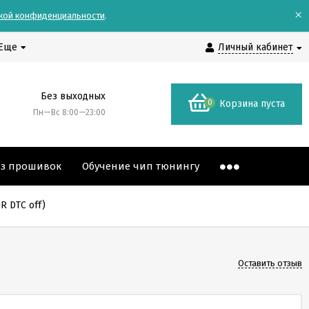
×
кой конфиденциальности
.
Еще
Личный кабинет
Без выходных
0
Корзина пуста
Пн—Вс 8:00—23:00
аз прошивок
Обучение чип тюнингу
R DTC off)
Оставить отзыв