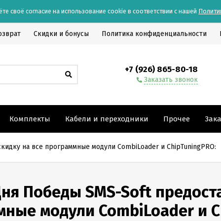
ёте своё согласие на использование cookie в соответствии с нашей
Полити
озврат
Скидки и бонусы
Политика конфиденциальности
+7 (926) 865-80-18
Заказать звонок
Комплекты
Кабели и переходники
Прочее
Зак
скидку на все программные модули CombiLoader и СhipTuningPRO:
Дня Победы SMS-Soft предост
ные модули CombiLoader и С