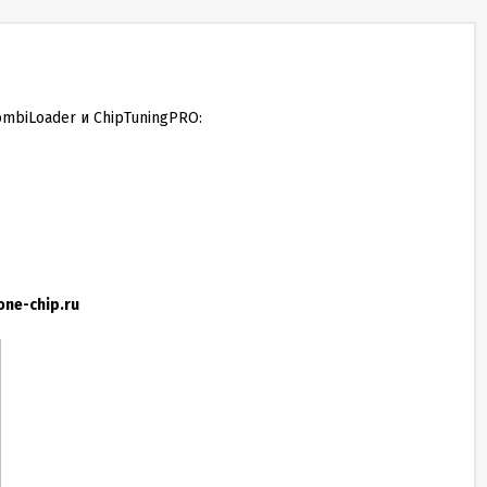
mbiLoader и СhipTuningPRO:
ne-chip.ru