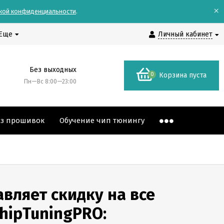
×
кой конфиденциальности
.
Еще
Личный кабинет
Без выходных
0
Корзина пуста
Пн—Вс 8:00—23:00
аз прошивок
Обучение чип тюнингу
авляет скидку на все
hipTuningPRO: