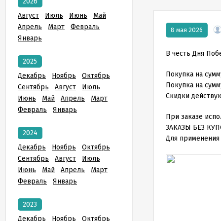
2026
Август
Июль
Июнь
Май
Апрель
Март
Февраль
8 мая 2026
Январь
В честь Дня Поб
2025
Покупка на сумм
Декабрь
Ноябрь
Октябрь
Покупка на сумм
Сентябрь
Август
Июль
Скидки действуют
Июнь
Май
Апрель
Март
Февраль
Январь
При заказе испо
ЗАКАЗЫ БЕЗ КУП
2024
Для применения 
Декабрь
Ноябрь
Октябрь
Сентябрь
Август
Июль
Июнь
Май
Апрель
Март
Февраль
Январь
2023
Декабрь
Ноябрь
Октябрь