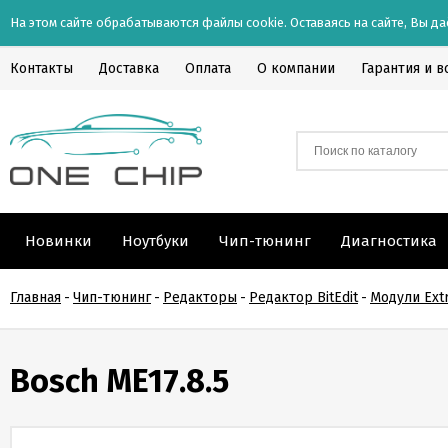
На этом сайте обрабатываются файлы cookie. Оставаясь на сайте, Вы да
Контакты
Доставка
Оплата
О компании
Гарантия и в
Новинки
Ноутбуки
Чип-тюнинг
Диагностика
Главная
-
Чип-тюнинг
-
Редакторы
-
Редактор BitEdit
-
Модули Extr
Bosch ME17.8.5