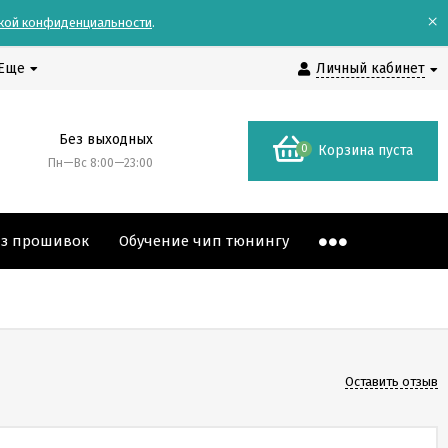
×
кой конфиденциальности
.
Еще
Личный кабинет
Без выходных
0
Корзина пуста
Пн—Вс 8:00—23:00
аз прошивок
Обучение чип тюнингу
Оставить отзыв