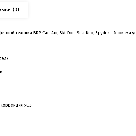
зывы
(0)
ной техники BRP Can-Am, Ski-Doo, Sea-Doo, Spyder с блоками уп
ссель
и
, коррекция УОЗ