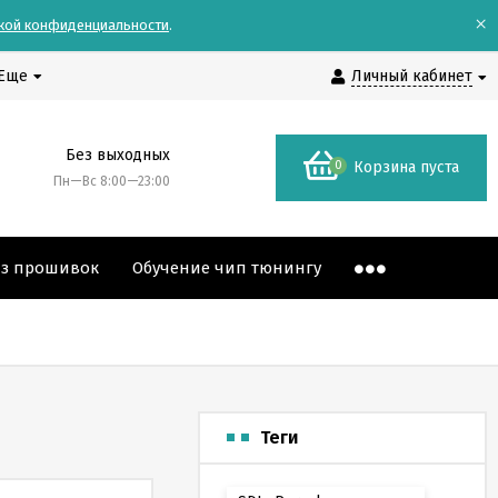
×
кой конфиденциальности
.
Еще
Личный кабинет
Без выходных
0
Корзина пуста
Пн—Вс 8:00—23:00
аз прошивок
Обучение чип тюнингу
Теги