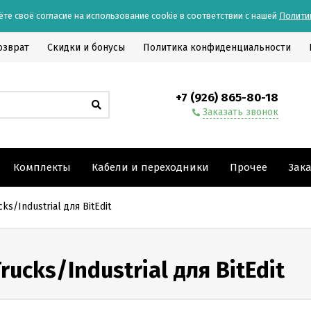
ёте своё согласие на использование cookie в соответствии с нашей
Полити
озврат
Скидки и бонусы
Политика конфиденциальности
+7 (926) 865-80-18
Заказать звонок
Комплекты
Кабели и переходники
Прочее
Зак
ks/Industrial для BitEdit
ucks/Industrial для BitEdit