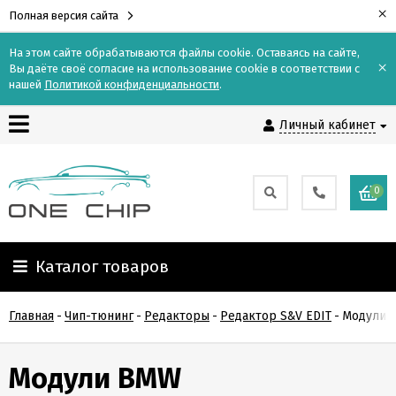
×
Полная версия сайта
На этом сайте обрабатываются файлы cookie. Оставаясь на сайте,
×
Вы даёте своё согласие на использование cookie в соответствии с
Контакты
нашей
Политикой конфиденциальности
.
Личный кабинет
Доставка
Оплата
0
О
компании
Каталог товаров
Гарантия
Главная
-
Чип-тюнинг
-
Редакторы
-
Редактор S&V EDIT
-
Модули 
и
возврат
Модули BMW