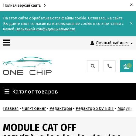
×
Полная версия сайта
На этом сайте обрабатываются файлы cookie. Оставаясь на сайте,
×
Вы даёте своё согласие на использование cookie в соответствии с
Контакты
нашей
Политикой конфиденциальности
.
Личный кабинет
Доставка
Оплата
0
О
компании
Каталог товаров
Гарантия
Главная
-
Чип-тюнинг
-
Редакторы
-
Редактор S&V EDIT
-
Модули 
и
возврат
MODULE CAT OFF