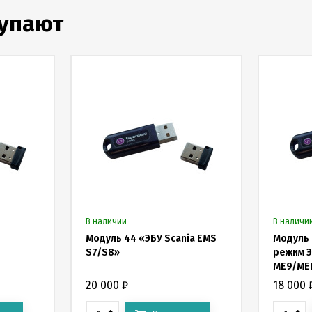
купают
В наличии
В наличи
Модуль 44 «ЭБУ Scania EMS
Модуль 
S7/S8»
режим Э
ME9/ME
20 000
₽
18 000