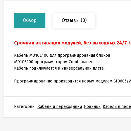
Обзор
Отзывы
(0)
Срочная активация модулей, без выходных 24/7
З
Кабель MD1CE100 для программирования блоков
MD1CE100 программатором Combiloader.
Кабель подключается к Универсальной плате.
Программирование производится новым модулем SID605/W
Категории:
Кабели и переходники
Новинки
Кабели и пере