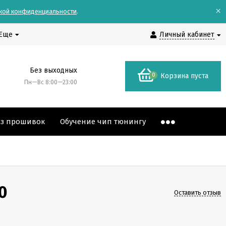
×
кой конфиденциальности
.
Еще
Личный кабинет
Без выходных
0
Корзина пуста
Пн—Вс 8:00—23:00
аз прошивок
Обучение чип тюнингу
0
Оставить отзыв