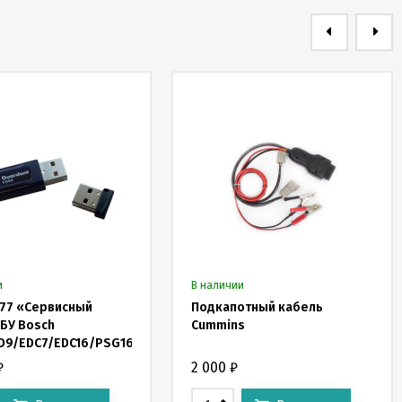
и
В наличии
77 «Сервисный
Подкапотный кабель
БУ Bosch
Cummins
D9/EDC7/EDC16/PSG16/TCU»
₽
2 000
₽