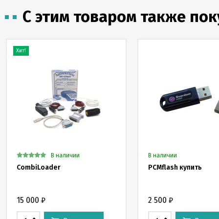
С этим товаром также по
Хит!
В наличии
В наличии
CombiLoader
PCMflash купить
15 000
₽
2 500
₽