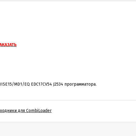
АКАЗАТЬ
ISE15/MD1/EQ EDC17CV54 J2534 программатора.
ходники для CombiLoader