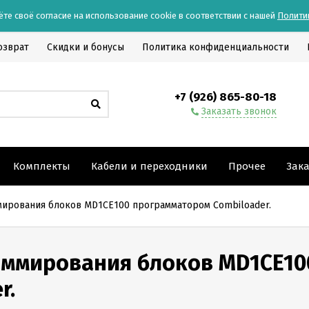
ёте своё согласие на использование cookie в соответствии с нашей
Полити
озврат
Скидки и бонусы
Политика конфиденциальности
+7 (926) 865-80-18
Заказать звонок
Комплекты
Кабели и переходники
Прочее
Зак
мирования блоков MD1CE100 программатором Combiloader.
аммирования блоков MD1CE10
r.