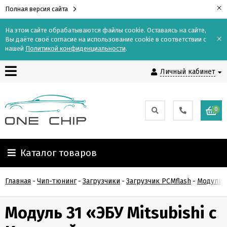
×
Полная версия сайта
На этом сайте обрабатываются файлы cookie. Оставаясь на сайте,
×
Вы даёте своё согласие на использование cookie в соответствии с
Контакты
нашей
Политикой конфиденциальности
.
Личный кабинет
Доставка
Оплата
0
О
компании
Каталог товаров
Гарантия
Главная
-
Чип-тюнинг
-
Загрузчики
-
Загрузчик PCMflash
-
Модули д
и
возврат
Модуль 31 «ЭБУ Mitsubishi с