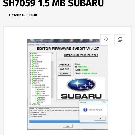
SH7059 1.5 MB SUBARU
Скидки
и
бонусы
Оставить отзыв
Политика
конфиденциальности
Пользовательское
соглашение
Публичная
оферта
Новости