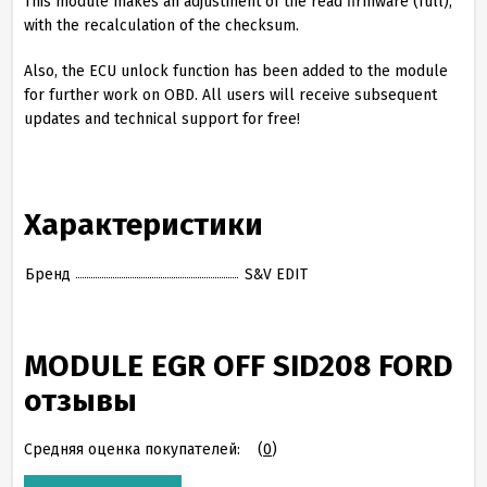
This module makes an adjustment of the read firmware (full),
with the recalculation of the checksum.
Also, the ECU unlock function has been added to the module
for further work on OBD. All users will receive subsequent
updates and technical support for free!
Характеристики
Бренд
S&V EDIT
MODULE EGR OFF SID208 FORD
отзывы
Средняя оценка покупателей:
(
0
)