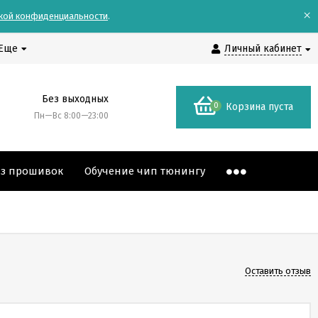
×
кой конфиденциальности
.
Еще
Личный кабинет
Без выходных
0
Корзина пуста
Пн—Вс 8:00—23:00
аз прошивок
Обучение чип тюнингу
Оставить отзыв