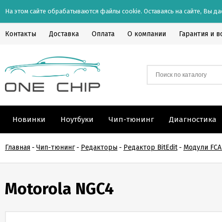
На этом сайте обрабатываются файлы cookie. Оставаясь на сайте, Вы да
Контакты
Доставка
Оплата
О компании
Гарантия и в
Новинки
Ноутбуки
Чип-тюнинг
Диагностика
Главная
-
Чип-тюнинг
-
Редакторы
-
Редактор BitEdit
-
Модули FCA 
Motorola NGC4