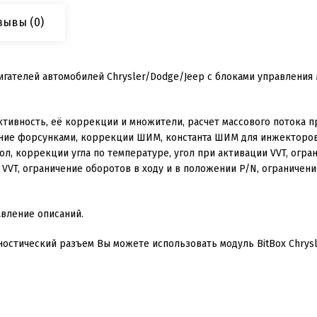
зывы
(0)
гателей автомобилей Chrysler/Dodge/Jeep с блоками управления 
ность, её коррекции и множители, расчет массового потока при
ение форсунками, коррекции ШИМ, константа ШИМ для инжекторов
ол, коррекции угла по температуре, угол при активации VVT, огран
VVT, ограничение оборотов в ходу и в положении P/N, ограничени
вление описаний.
ностический разъем Вы можете использовать модуль BitBox Chrysl