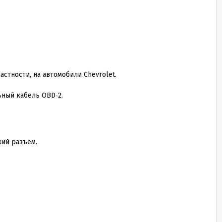
частности, на автомобили Chevrolet.
ьный кабель OBD‑
2
.
кий разъём.