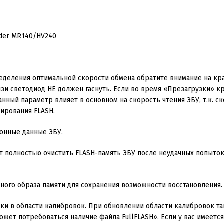
ределения оптимальной скорости обмена обратите внимание на кр
язи светодиод НЕ должен гаснуть. Если во время «Презагрузки» к
ный параметр влияет в основном на скорость чтения ЭБУ, т.к. ск
ирования FLASH.
онные данные ЭБУ.
т полностью очистить FLASH-память ЭБУ после неудачных попыток
ного образа памяти для сохранения возможности восстановления.
ки в области калибровок. При обновлении области калибровок т
жет потребоваться наличие файла FullFLASH». Если у вас имеется