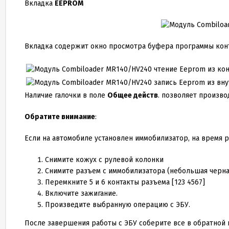
Вкладка
EEPROM
Вкладка содержит окно просмотра буфера программы конт
чтение Eeprom из ко
запись Eeprom из вн
Наличие галочки в поле
Общее действ
. позволяет произв
Обратите внимание
:
Если на автомобиле установлен иммобилизатор, на время 
Снимите кожух с рулевой колонки
Снимите разъем с иммобилизатора (небольшая черна
Перемкните
5
и
6
контакты разъема [
123
4567
]
Включите зажигание.
Произведите выбранную операцию с ЭБУ.
После завершения работы с ЭБУ соберите все в обратной 