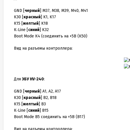
GND [
черный
] M
37
, M
38
, M
39
, M
40
, M
41
K
30
[
красный
] K
1
, K
17
K
15
[
желтый
] K
18
K‑Line [
синий
] K
32
Boot Mode К
4
(соединить на +
5
В (K
50
)
Вид на разъемы контроллера:
Для
ЭБУ HV-
240
:
GND [
черный
] A
1
, A
2
, A
17
K
30
[
красный
] B
2
, B
18
K
15
[
желтый
] B
3
K‑Line [
синий
] B
15
Boot Mode B
5
соединить на +
5
В (B
17
)
Вид на разъемы контроллера: