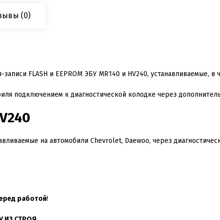
зывы
(0)
я-записи FLASH и EEPROM ЭБУ MR
140
и HV
240
, устанавливаемые, в 
биля подключением к диагностической колодке через дополнител
V
240
навливаемые на автомобили Chevrolet, Daewoo, через диагностичес
перед работой
!
 ИЗ СТРОЯ
.