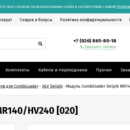
ёте своё согласие на использование cookie в соответствии с нашей
Полити
озврат
Скидки и бонусы
Политика конфиденциальности
+7 (926) 865-80-18
Заказать звонок
Комплекты
Кабели и переходники
Прочее
Зак
ли для CombiLoader
-
ЭБУ Delphi
-
Модуль Combiloader Delphi MR14
MR140/HV240 [020]