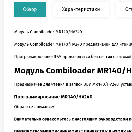
Обзор
Характеристики
От
Модуль Combiloader MR140/HV240
Модуль Combiloader MR
140
/HV
240
предназначен для чтени
Программирование ЭБУ производится без снятия с автомо
Модуль Combiloader MR
140
/H
Предназначен для чтения и записи ЭБУ MR
140
/HV
240
, уста
Программирование MR
140
/HV
240
Обратите внимание:
Внимательно ознакомьтесь с настоящим руководством 
ПЕРЕПРОГРАММИРОВАНИЕ МОЖЕТ ПРИВЕСТИ К ВЫХОДУ ЭБУ