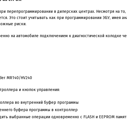
при перепрограммировании в дилерских центрах. Несмотря на то
ется. Это стоит учитывать как при программировании ЭБУ, имея ан
можные риски.
енно на автомобиле подключением к диагностической колодке ч
роллера и кнопок управления:
троллера во внутренний буфер программы
треннего буфера программы в контроллер
одить выбранные операции одновременно с FLASH и EEPROM память