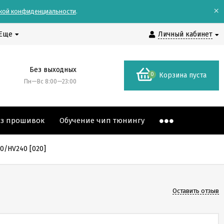
×
кой конфиденциальности
.
Еще
Личный кабинет
Без выходных
0
Корзина пуста
Пн—Вс 8:00—23:00
аз прошивок
Обучение чип тюнингу
0/HV240 [020]
Оставить отзыв