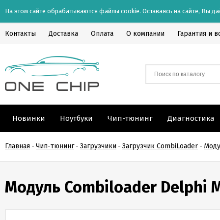
На этом сайте обрабатываются файлы cookie. Оставаясь на сайте, Вы да
Контакты
Доставка
Оплата
О компании
Гарантия и в
Новинки
Ноутбуки
Чип-тюнинг
Диагностика
Главная
-
Чип-тюнинг
-
Загрузчики
-
Загрузчик CombiLoader
-
Моду
Модуль Combiloader Delphi 