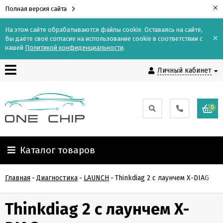
×
Полная версия сайта
На этом сайте обрабатываются файлы cookie. Оставаясь на сайте,
×
Вы даёте своё согласие на использование cookie в соответствии с
Контакты
нашей
Политикой конфиденциальности
.
Личный кабинет
Доставка
Оплата
0
О
компании
Каталог товаров
Гарантия
Главная
-
Диагностика
-
LAUNCH
-
Thinkdiag 2 с лаунчем X-DIAG
и
возврат
Thinkdiag 2 с лаунчем X-