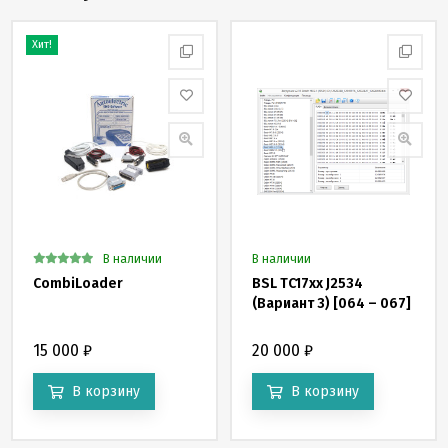
Хит!
В наличии
В наличии
CombiLoader
BSL TC17xx J2534
(Вариант 3) [064 – 067]
15 000
₽
20 000
₽
В корзину
В корзину